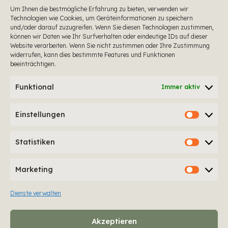
Möchtest du informiert werden,
Um Ihnen die bestmögliche Erfahrung zu bieten, verwenden wir
Technologien wie Cookies, um Geräteinformationen zu speichern
sobald wir online sind?
und/oder darauf zuzugreifen. Wenn Sie diesen Technologien zustimmen,
können wir Daten wie Ihr Surfverhalten oder eindeutige IDs auf dieser
Schreibe mir!
Website verarbeiten. Wenn Sie nicht zustimmen oder Ihre Zustimmung
widerrufen, kann dies bestimmte Features und Funktionen
hello@bewusstsein-breathwork.de
beeinträchtigen.
Funktional
Immer aktiv
Einstellungen
Statistiken
Marketing
Dienste verwalten
Akzeptieren